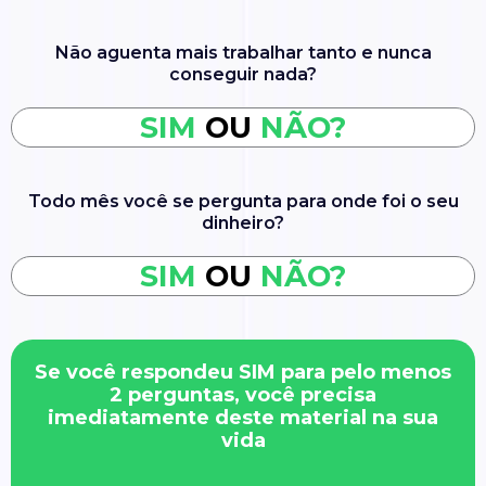
Não aguenta mais trabalhar tanto e nunca
conseguir nada?
SIM
OU
NÃO?
Todo mês você se pergunta para onde foi o seu
dinheiro?
SIM
OU
NÃO?
Se você respondeu SIM para pelo menos
2 perguntas, você precisa
imediatamente deste material na sua
vida