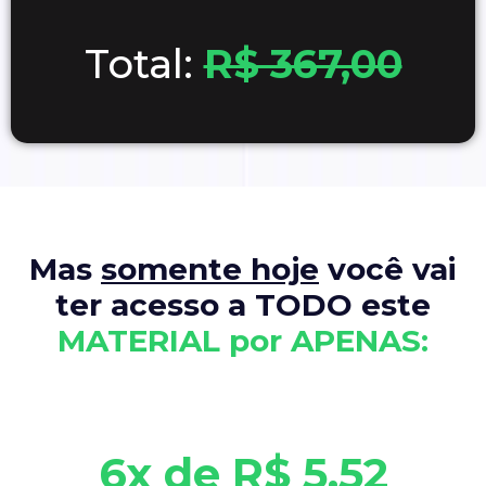
Total:
R$ 367,00
Mas
somente hoje
você vai
ter acesso a TODO este
MATERIAL por APENAS:
6x de R$ 5,52