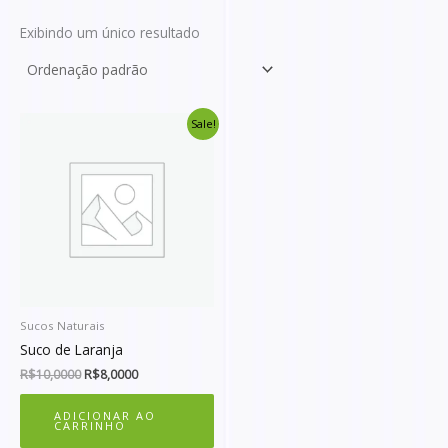
Exibindo um único resultado
O
O
Sale!
preço
preço
original
atual
era:
é:
R$10,0000.
R$8,0000.
Sucos Naturais
Suco de Laranja
R$
10,0000
R$
8,0000
ADICIONAR AO
CARRINHO