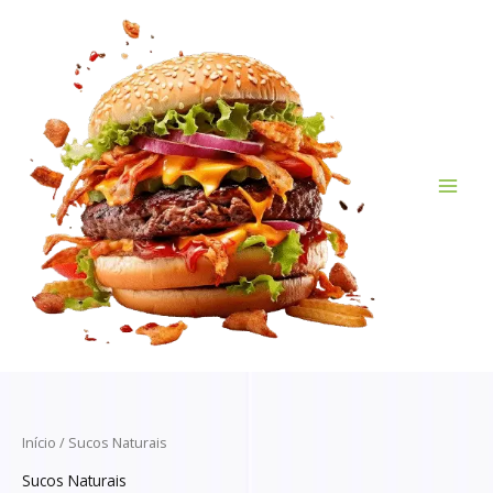
Ir
para
o
conteúdo
Início
/ Sucos Naturais
Sucos Naturais