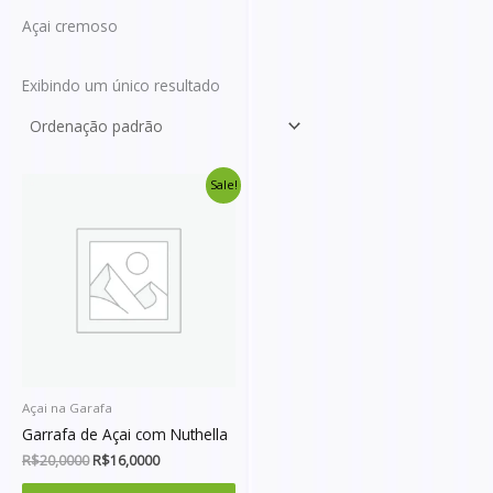
Açai cremoso
Exibindo um único resultado
O
O
Sale!
preço
preço
original
atual
era:
é:
R$20,0000.
R$16,0000.
Açai na Garafa
Garrafa de Açai com Nuthella
R$
20,0000
R$
16,0000