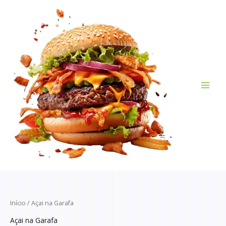
Ir
para
o
conteúdo
Início
/ Açai na Garafa
Açai na Garafa